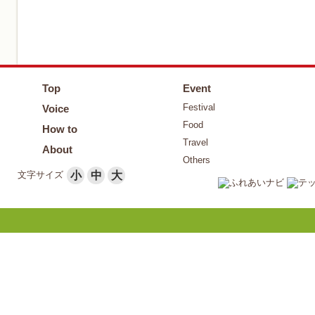
Top
Event
Festival
Voice
Food
How to
Travel
About
Others
文字サイズ
小
中
大