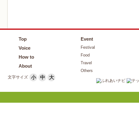
Top
Event
Festival
Voice
Food
How to
Travel
About
Others
文字サイズ
小
中
大