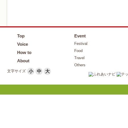
Top
Event
Festival
Voice
Food
How to
Travel
About
Others
文字サイズ
小
中
大