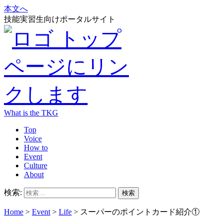
本文へ
技能実習生向けポータルサイト
What is the TKG
Top
Voice
How to
Event
Culture
About
検索:
Home
>
Event
>
Life
>
スーパーのポイントカード紹介①