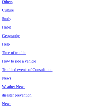
Others
Culture
Study
Habit
Geography
Help
Time of trouble
How to ride a vehicle
Troubled events of Consultation
News
Weather News
disaster prevention
News